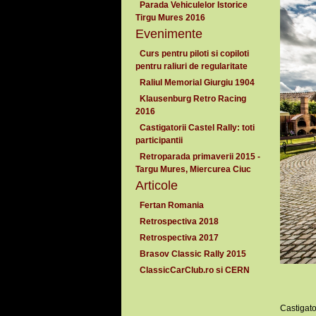
Parada Vehiculelor Istorice
Tirgu Mures 2016
Evenimente
Curs pentru piloti si copiloti
pentru raliuri de regularitate
Raliul Memorial Giurgiu 1904
Klausenburg Retro Racing
2016
Castigatorii Castel Rally: toti
participantii
Retroparada primaverii 2015 -
Targu Mures, Miercurea Ciuc
Articole
Fertan Romania
Retrospectiva 2018
Retrospectiva 2017
Brasov Classic Rally 2015
ClassicCarClub.ro si CERN
Castigato