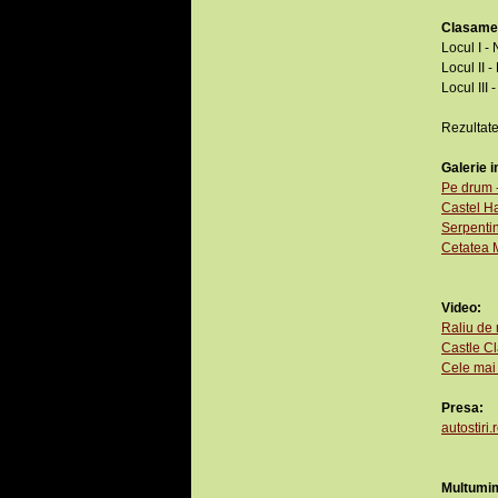
Clasame
Locul I 
Locul II 
Locul III
Rezultate
Galerie i
Pe drum 
Castel Ha
Serpentin
Cetatea M
Video:
Raliu de 
Castle Cl
Cele mai
Presa:
autostiri.
Multumim