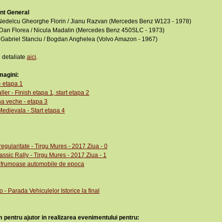
nt General
- Nedelcu Gheorghe Florin / Jianu Razvan (Mercedes Benz W123 - 1978)
- Dan Florea / Nicula Madalin (Mercedes Benz 450SLC - 1973)
 - Gabriel Stanciu / Bogdan Anghelea (Volvo Amazon - 1967)
 detaliate
aici
.
magini:
- etapa 1
ller - Finish etapa 1, start etapa 2
a veche - etapa 3
edievala - Start etapa 4
regularitate - Tirgu Mures - 2017 Ziua - 0
assic Rally - Tirgu Mures - 2017 Ziua - 1
 frumoase automobile de epoca
ro - Parada Vehiculelor Istorice la final
 pentru ajutor in realizarea evenimentului pentru: