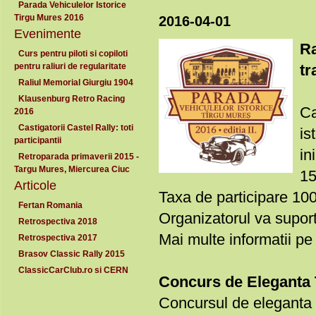
Parada Vehiculelor Istorice
Tirgu Mures 2016
2016-04-01
Evenimente
Ra
Curs pentru piloti si copiloti
pentru raliuri de regularitate
tr
Raliul Memorial Giurgiu 1904
Klausenburg Retro Racing
Ca
2016
Castigatorii Castel Rally: toti
is
participantii
in
Retroparada primaverii 2015 -
Targu Mures, Miercurea Ciuc
15
Articole
Taxa de participare 100 
Fertan Romania
Organizatorul va suport
Retrospectiva 2018
Mai multe informatii pe
Retrospectiva 2017
Brasov Classic Rally 2015
ClassicCarClub.ro si CERN
Concurs de Eleganta 
Concursul de eleganta p