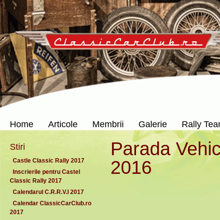
Home
Articole
Membrii
Galerie
Rally Te
Parada Vehicu
Stiri
2016
Castle Classic Rally 2017
Inscrierile pentru Castel
Classic Rally 2017
Calendarul C.R.R.V.I 2017
Calendar ClassicCarClub.ro
2017