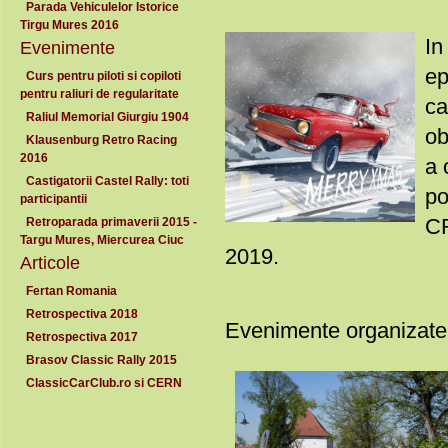
Parada Vehiculelor Istorice
Tirgu Mures 2016
In
Evenimente
ep
Curs pentru piloti si copiloti
pentru raliuri de regularitate
ca
Raliul Memorial Giurgiu 1904
ob
Klausenburg Retro Racing
2016
a 
Castigatorii Castel Rally: toti
po
participantii
CR
Retroparada primaverii 2015 -
Targu Mures, Miercurea Ciuc
2019.
Articole
Fertan Romania
Retrospectiva 2018
Evenimente organizate d
Retrospectiva 2017
Brasov Classic Rally 2015
ClassicCarClub.ro si CERN