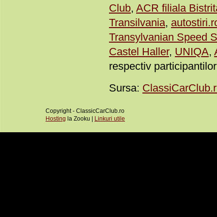
Club
,
ACR filiala Bistri
Transilvania
,
autostiri.r
Transylvanian Speed 
Castel Haller
,
UNIQA
,
respectiv participantil
Sursa:
ClassiCarClub.
Copyright - ClassicCarClub.ro
Hosting
la Zooku |
Linkuri utile