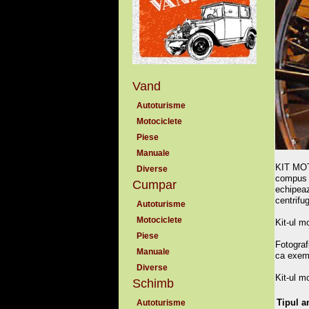
Vand
Autoturisme
Motociclete
Piese
Manuale
KIT MOT
Diverse
compus d
Cumpar
echipeaz
centrifug
Autoturisme
Motociclete
Kit-ul m
Piese
Fotograf
Manuale
ca exem
Diverse
Kit-ul 
Schimb
Tipul a
Autoturisme