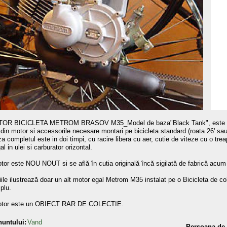
OR BICICLETA METROM BRASOV M35_Model de baza"Black Tank", este u
in motor si accessorile necesare montari pe bicicleta standard (roata 26' sau
a completul este in doi timpi, cu racire libera cu aer, cutie de viteze cu o tre
al in ulei si carburator orizontal.
otor este NOU NOUT si se află în cutia originală încă sigilată de fabrică acum
iile ilustrează doar un alt motor egal Metrom M35 instalat pe o Bicicleta de c
plu.
motor este un OBIECT RAR DE COLECTIE.
nuntului:
Vand
Persoana de 