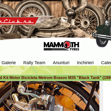
Galerie
Rally Team
Anunturi
Inchirieri
Cale
d Kit Motor Bicicleta Metrom Brasov M35 "Black Tank" (19