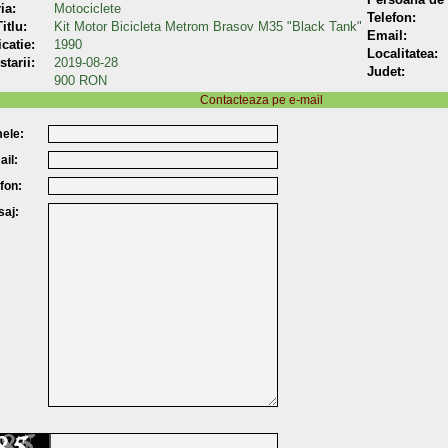
ia:
Motociclete
Telefon:
itlu:
Kit Motor Bicicleta Metrom Brasov M35 "Black Tank"
Email:
catie:
1990
Localitatea:
tarii:
2019-08-28
Judet:
900 RON
Contacteaza pe e-mail
ele:
il:
fon:
aj: