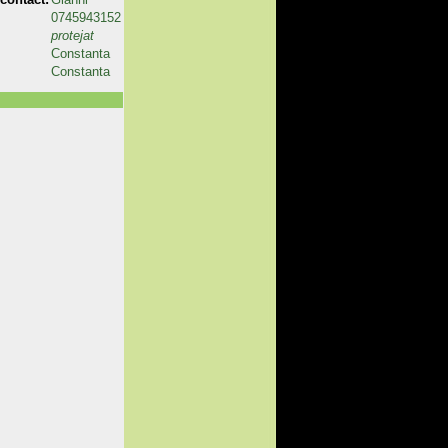
0745943152
protejat
Constanta
Constanta