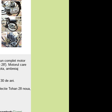
n complet motor
 28'). Motorul care
apta, ambreiaj
 30 de ani.
olectie Tohan 28 noua,
contact:
Gianni