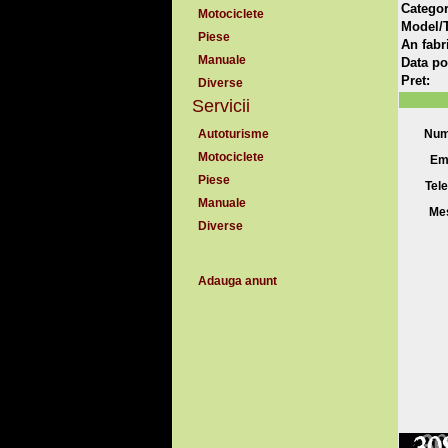
Categor
Motociclete
Model/T
Piese
An fabri
Manuale
Data pos
Pret:
Diverse
Servicii
Autoturisme
Num
Motociclete
Ema
Piese
Tele
Manuale
Mes
Diverse
Adauga anunt