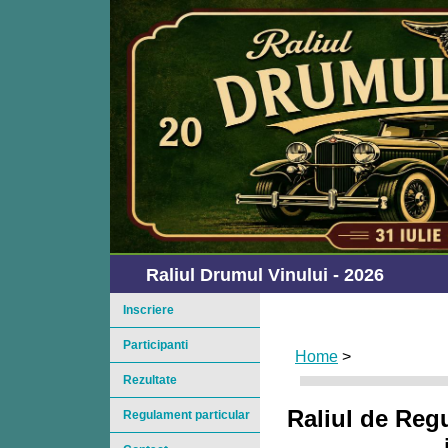
Raliul Drumul Vinului - 2026
Inscriere
Participanti
Home
>
Rezultate
Raliul de Regu
Regulament particular