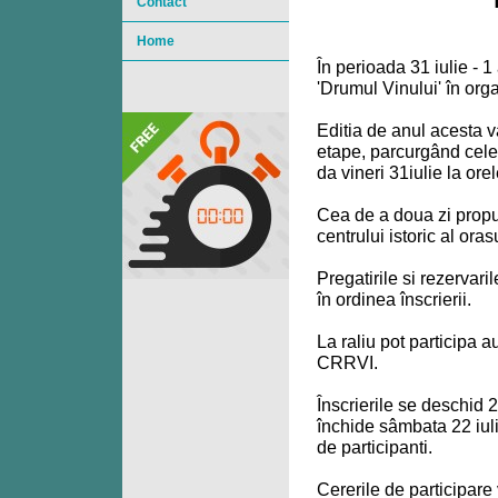
Contact
Home
În perioada 31 iulie - 
'Drumul Vinului' în or
Editia de anul acesta 
etape, parcurgând cele 
da vineri 31iulie la ore
Cea de a doua zi propu
centrului istoric al or
Pregatirile si rezervar
în ordinea înscrierii.
La raliu pot participa 
CRRVI.
Înscrierile se deschid 
închide sâmbata 22 iul
de participanti.
Cererile de participare