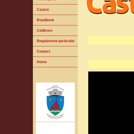
Cazare
Roadbook
Calibrare
Regulament particular
Contact
Home