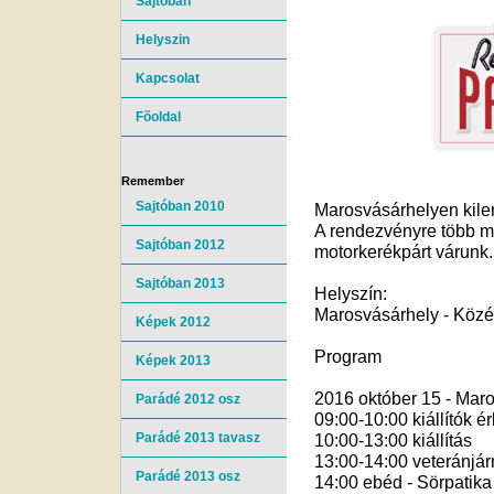
Sajtóban
Helyszin
Kapcsolat
Fõoldal
Remember
Sajtóban 2010
Marosvásárhelyen kile
A rendezvényre több min
Sajtóban 2012
motorkerékpárt várunk.
Sajtóban 2013
Helyszín:
Marosvásárhely - Közé
Képek 2012
Program
Képek 2013
2016 október 15 - Maro
Parádé 2012 osz
09:00-10:00 kiállítók 
Parádé 2013 tavasz
10:00-13:00 kiállítás
13:00-14:00 veteránjár
Parádé 2013 osz
14:00 ebéd - Sörpatika