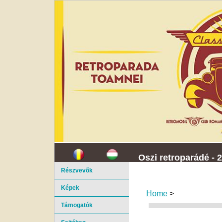
Oszi retroparádé - 
Részvevõk
Képek
Home
>
Támogatók